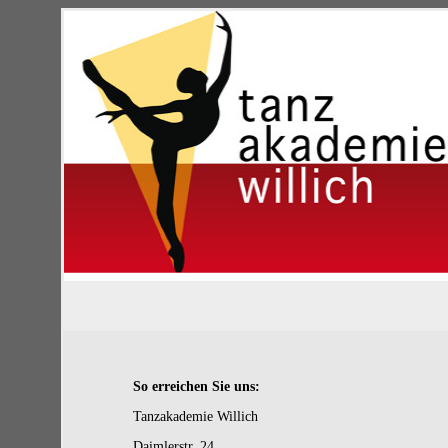
So erreichen Sie uns:
Tanzakademie Willich
Daimlerstr. 24